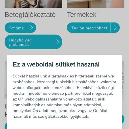
Betegtájékoztató
Termékek
Sztóma
Tudjon meg többet
Húgyhólyag
problémák
Ez a weboldal sütiket használ
Sütiket használunk a tartalmak és hirdetések személyre
szabásához, közösségi funkciók biztosításához, valamint
weboldalforgalmunk elemzéséhez. Ezenkívül közösségi
média-, hirdető- és elemező partnereinkkel megosztjuk
az Ön weboldalhasználatra vonatkozó adatait, akik
Coloplast Karrier
Rólunk
kombinálhatják az adatokat más olyan adatokkal,
amelyeket Ön adott meg számukra vagy az Ön által
Portál
használt más szolgáltatásokból gyűjtöttek.
Ismerjen meg minket
Belépés