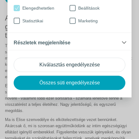
Elengedhetetlen
Beállítások
A Coloplast a világ egyik vezető
Statisztikai
Marketing
gyártója az intim egészségügyi
termékek piacán.
Részletek megjelenítése
Történetünk 1954-ben indul. Elise Sørensen nővérként dolgozott, és a
saját szemével látta, hogyan változott meg húga életmódja a sztóma
műtétet követően. Aggódott amiatt, hogy Thora többé nem jár emberek
Kiválasztás engedélyezése
közé, mert attól tartott, hogy sztómája szivárogni kezd a nyilvánosság
előtt. Elise elhatározta, hogy segít testvérének kilépni az
elszigeteltségből.
Összes süti engedélyezése
Egy ragasztógyűrűvel ellátott sztómazacskó ötletével állt elő, amely
szorosan illeszkedik a bőrhöz. Ez megakadályozná a szivárgást, és
nővére - valamint több ezer sorstársa - számára lehetővé tenné a
visszatérést a teljes életéhez. Nagy jelentőségű, és egyszerű
megoldás.
Ma is Elise szenvedélye és elkötelezettsége vezet bennünket.
Akárcsak ő, mi is szorosan együttműködünk az intim egészségügyi
ellátást igénylő emberekkel. Figyelembe vesszük igényeiket, és olyan
termékeket és szolgáltatásokat fejlesztünk, amelyek megkönnyítik