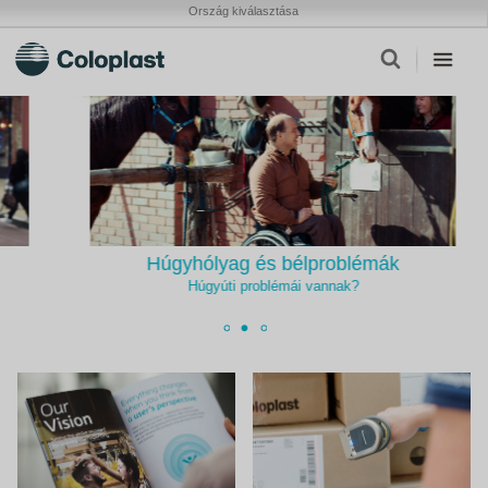
Ország kiválasztása
Húgyhólyag és bélproblémák
Húgyúti problémái vannak?