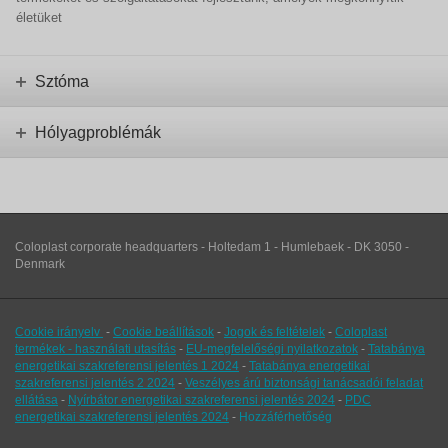
életüket
Sztóma
Hólyagproblémák
Coloplast corporate headquarters - Holtedam 1 - Humlebaek - DK 3050 -
Denmark
Cookie irányelv
-
Cookie beállítások
-
Jogok és feltételek
-
Coloplast
termékek - használati utasítás
-
EU-megfelelőségi nyilatkozatok
-
Tatabánya
energetikai szakreferensi jelentés 1 2024
-
Tatabánya energetikai
szakreferensi jelentés 2 2024
-
Veszélyes árú biztonsági tanácsadói feladat
ellátása
-
Nyírbátor energetikai szakreferensi jelentés 2024
-
PDC
energetikai szakreferensi jelentés 2024
-
Hozzáférhetőség