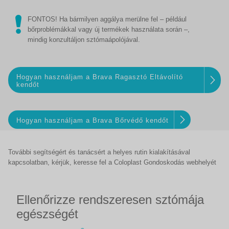
FONTOS! Ha bármilyen aggálya merülne fel – például
bőrproblémákkal vagy új termékek használata során –,
mindig konzultáljon sztómaápolójával.
Hogyan használjam a Brava Ragasztó Eltávolító
kendőt
Hogyan használjam a Brava Bőrvédő kendőt
További segítségért és tanácsért a helyes rutin kialakításával
kapcsolatban, kérjük, keresse fel a Coloplast Gondoskodás webhelyét
Ellenőrizze rendszeresen sztómája
egészségét