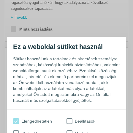
ragasztóanyagot anélkül, hogy akadályozná a következő
segédeszköz tapadását.
Tovább
Minta hozzáadása
Ez a weboldal sütiket használ
Sütiket használunk a tartalmak és hirdetések személyre
szabásához, közösségi funkciók biztosításához, valamint
weboldalforgalmunk elemzéséhez. Ezenkívül közösségi
média-, hirdető- és elemező partnereinkkel megosztjuk
az Ön weboldalhasználatra vonatkozó adatait, akik
kombinálhatják az adatokat más olyan adatokkal,
amelyeket Ön adott meg számukra vagy az Ön által
használt más szolgáltatásokból gyűjtöttek.
Elengedhetetlen
Beállítások