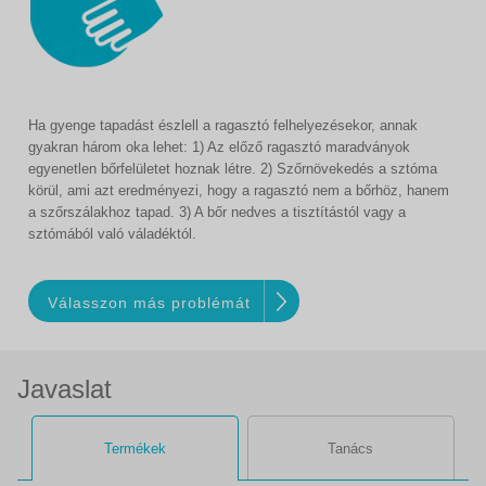
Ha gyenge tapadást észlell a ragasztó felhelyezésekor, annak
gyakran három oka lehet: 1) Az előző ragasztó maradványok
egyenetlen bőrfelületet hoznak létre. 2) Szőrnövekedés a sztóma
körül, ami azt eredményezi, hogy a ragasztó nem a bőrhöz, hanem
a szőrszálakhoz tapad. 3) A bőr nedves a tisztítástól vagy a
sztómából való váladéktól.
Válasszon más problémát
Javaslat
Termékek
Tanács