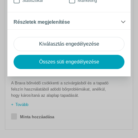
Statisztikai
Marketing
Részletek megjelenítése
Kiválasztás engedélyezése
™
Brava
bőrvédő
Összes süti engedélyezése
Fájdalommentes bőrvédelem a végtermékkel és tapadó
felszínnel szemben
A Brava bőrvédő csökkenti a szivárgásból és a tapadó
felszín használatából adódó bőrproblémákat, anélkül,
hogy károsítaná az alaplap tapadását.
Tovább
Minta hozzáadása