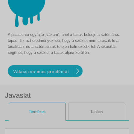
A palacsinta egyfajta „vákum”, ahol a tasak belseje a sztómához
tapad. Ez azt eredményezheti, hogy a széklet nem csúszik le a
tasakban, és a sztómazsák tetején halmozódik fel. A sikosítás
segíthet, hogy a széklet a tasak aljára kerüljön.
Válasszon más problémát
Javaslat
Termékek
Tanács