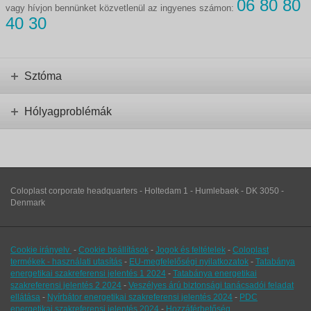
06 80 80
vagy hívjon bennünket közvetlenül az ingyenes számon:
40 30
Sztóma
Hólyagproblémák
Coloplast corporate headquarters - Holtedam 1 - Humlebaek - DK 3050 -
Denmark
Cookie irányelv
-
Cookie beállítások
-
Jogok és feltételek
-
Coloplast
termékek - használati utasítás
-
EU-megfelelőségi nyilatkozatok
-
Tatabánya
energetikai szakreferensi jelentés 1 2024
-
Tatabánya energetikai
szakreferensi jelentés 2 2024
-
Veszélyes árú biztonsági tanácsadói feladat
ellátása
-
Nyírbátor energetikai szakreferensi jelentés 2024
-
PDC
energetikai szakreferensi jelentés 2024
-
Hozzáférhetőség