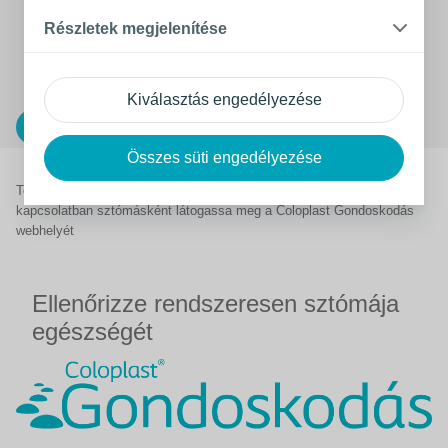
FONTOS! Ha bármilyen aggálya merülne fel – például
Részletek megjelenítése
bőrproblémákkal vagy új termékek használatával
kapcsolatban –, mindig konzultáljon sztómaápolójával.
Kiválasztás engedélyezése
Hogyan használjam a Brava Elasztikus szalagot
Összes süti engedélyezése
További segítségért és tanácsért a sporttal és a testmozgással
kapcsolatban sztómásként látogassa meg a Coloplast Gondoskodás
webhelyét
Ellenőrizze rendszeresen sztómája
egészségét