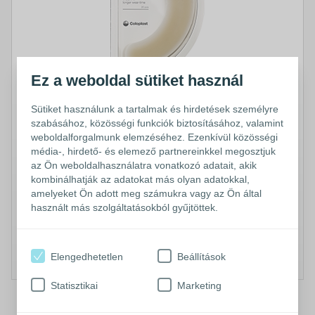
Ez a weboldal sütiket használ
Sütiket használunk a tartalmak és hirdetések személyre
Brava elasztikus szalag
szabásához, közösségi funkciók biztosításához, valamint
weboldalforgalmunk elemzéséhez. Ezenkívül közösségi
média-, hirdető- és elemező partnereinkkel megosztjuk
Rugalmas, ezáltal követi a test formáját
az Ön weboldalhasználatra vonatkozó adatait, akik
®
A Brava
elasztikus szalag biztosítja az alaplap helyzetét,
kombinálhatják az adatokat más olyan adatokkal,
és rugalmasságának köszönhetően követi a testének
amelyeket Ön adott meg számukra vagy az Ön által
formáját és mozgását.
használt más szolgáltatásokból gyűjtöttek.
Tovább
Minta hozzáadása
Elengedhetetlen
Beállítások
Statisztikai
Marketing