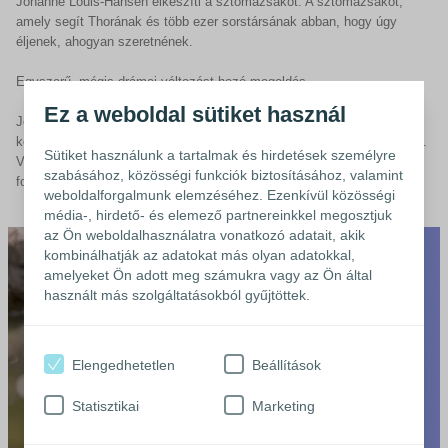
Johanne Louis-Hansen elkészíti a sztómazsákot. A sztómazsákot,
amely segít Thorának és több ezer sorstársának abban, hogy úgy
éljenek, ahogyan szeretnének.
Egyszerű, mégis drámai változást hozó megoldás.
Ez a weboldal sütiket használ
Jelenleg a következő területeken működünk: sztómaellátás,
kontinenciaellátás, sebkezelés és bőrápolás, valamint urológiai ellátás.
Sütiket használunk a tartalmak és hirdetések személyre
Világszerte jelen vagyunk, és több mint 12 ezer alkalmazottat
szabásához, közösségi funkciók biztosításához, valamint
foglalkoztatunk.
weboldalforgalmunk elemzéséhez. Ezenkívül közösségi
média-, hirdető- és elemező partnereinkkel megosztjuk
az Ön weboldalhasználatra vonatkozó adatait, akik
kombinálhatják az adatokat más olyan adatokkal,
amelyeket Ön adott meg számukra vagy az Ön által
használt más szolgáltatásokból gyűjtöttek.
Elengedhetetlen
Beállítások
Statisztikai
Marketing