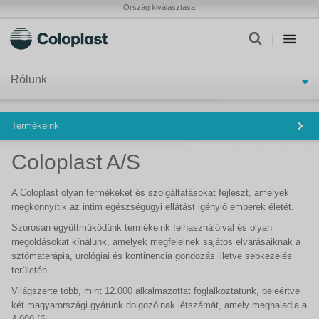
Ország kiválasztása
Rólunk
Termékeink
Coloplast A/S
A Coloplast olyan termékeket és szolgáltatásokat fejleszt, amelyek
megkönnyítik az intim egészségügyi ellátást igénylő emberek életét.
Szorosan együttműködünk termékeink felhasználóival és olyan
megoldásokat kínálunk, amelyek megfelelnek sajátos elvárásaiknak a
sztómaterápia, urológiai és kontinencia gondozás illetve sebkezelés
területén.
Világszerte több, mint 12.000 alkalmazottat foglalkoztatunk, beleértve
két magyarországi gyárunk dolgozóinak létszámát, amely meghaladja a