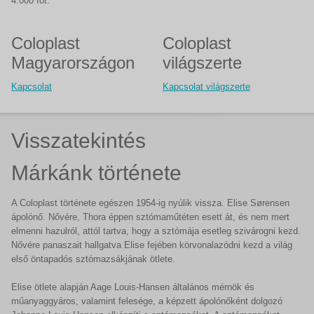
4.000 főt.
Coloplast
Coloplast
Magyarországon
világszerte
Kapcsolat
Kapcsolat világszerte
Visszatekintés
Márkánk története
A Coloplast története egészen 1954-ig nyúlik vissza. Elise Sørensen
ápolónő. Nővére, Thora éppen sztómaműtéten esett át, és nem mert
elmenni hazulról, attól tartva, hogy a sztómája esetleg szivárogni kezd.
Nővére panaszait hallgatva Elise fejében körvonalazódni kezd a világ
első öntapadós sztómazsákjának ötlete.
Elise ötlete alapján Aage Louis-Hansen általános mérnök és
műanyaggyáros, valamint felesége, a képzett ápolónőként dolgozó