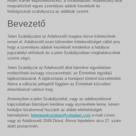
Albert Karner képviseletvezető, a továbbiakban: Adatkezelő) által
megvalósított egyes személyes adatok kezelését és
feldolgozását szabályozza az alábbiak szerint.
Bevezető
Jelen Szabályzatot az Adatkezelő magára nézve kötelezőnek
ismeri el. Adatkezelő ezen túlmenően kötelezettséget vállal arra,
hogy a személyes adatok kezelését mindenkor a hatályos
jogszabályi előírások és a jelen Szabályzatban meghatározottak
szerint végzi.
Jelen Szabályzat az Adatkezelő által bármikor egyoldalúan
módosítható és/vagy visszavonható, az Érintettek egyidejű
tájékoztatásával. A tájékoztatás a honlapon történő közzététellel,
illetve a változás jellegétől függően az Érintettek közvetlen
értesítésével valósul meg.
Amennyiben a jelen Szabályzattal, vagy az adatkezeléssel
kapcsolatban bármilyen kérdése vagy észrevétele lenne, kérem
forduljon bizalommal hozzánk az alábbi elérhetőségek
bármelyikén:
betegtajekoztatas@coloplast.com
e-mail címen
vagy az Adatkezelő 2049 Diósd, Álmos fejedelem utca 27. szám
alatti postacímén.