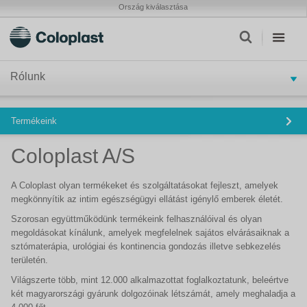
Ország kiválasztása
Rólunk
Termékeink
Coloplast A/S
A Coloplast olyan termékeket és szolgáltatásokat fejleszt, amelyek
megkönnyítik az intim egészségügyi ellátást igénylő emberek életét.
Szorosan együttműködünk termékeink felhasználóival és olyan
megoldásokat kínálunk, amelyek megfelelnek sajátos elvárásaiknak a
sztómaterápia, urológiai és kontinencia gondozás illetve sebkezelés
területén.
Világszerte több, mint 12.000 alkalmazottat foglalkoztatunk, beleértve
két magyarországi gyárunk dolgozóinak létszámát, amely meghaladja a