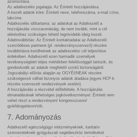
azonosítása.
Az adatkezelés jogalapja: Az Érintett hozzájárulása.
A kezelt adatok köre: Érintett neve, telefonszáma, e-mail címe,
lakcíme.
Adatkezelés időtartama: az adatokat az Adatkezelő a
hozzájárulás visszavonásáig, de nem tovább, mint a cél
eléréséhez szükséges lehető legrövidebb ideig kezeli.
Adattovábbítás: Az Érintett kontaktadatai az Adatkezelő
szerződéses partnerei (pl. rendezvényszervező) részére
továbbításra kerülhetnek az adatkezelési cél teljesítése
érdekében. Adatkezelő ezen harmadik személyek
tevékenységéért teljes mértékben felelősséggel tartozik, és
gondoskodik az adatok megfelelő szintű biztonságáról.
Jogszabályi előírás alapján az OGYÉI/NEAK részére
szükségessé válhat bizonyos adatok átadása (egyes HCP-k
részére szervezett rendezvények esetén).
A hozzájárulás a részvétel előfeltétele. A hozzájárulás
elmaradásának lehetséges jogkövetkezményei: Érintett nem
vehet részt a rendezvényen/ kongresszuson/
gyárlátogatáson/stb.
7. Adományozás
Adatkezelő egészségügyi intézményeknek, karitatív
szervezeteknek gyógyászati segédeszköz termékeket