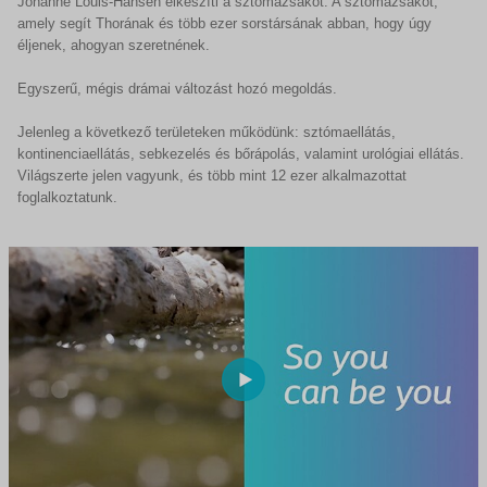
Johanne Louis-Hansen elkészíti a sztómazsákot. A sztómazsákot,
amely segít Thorának és több ezer sorstársának abban, hogy úgy
éljenek, ahogyan szeretnének.
Egyszerű, mégis drámai változást hozó megoldás.
Jelenleg a következő területeken működünk: sztómaellátás,
kontinenciaellátás, sebkezelés és bőrápolás, valamint urológiai ellátás.
Világszerte jelen vagyunk, és több mint 12 ezer alkalmazottat
foglalkoztatunk.