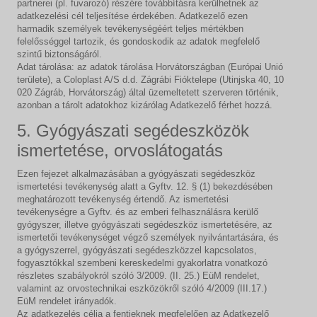
partnerei (pl. fuvarozó) részére továbbításra kerülhetnek az
adatkezelési cél teljesítése érdekében. Adatkezelő ezen
harmadik személyek tevékenységéért teljes mértékben
felelősséggel tartozik, és gondoskodik az adatok megfelelő
szintű biztonságáról.
Adat tárolása: az adatok tárolása Horvátországban (Európai Unió
területe), a Coloplast A/S d.d. Zágrábi Fióktelepe (Utinjska 40, 10
020 Zágráb, Horvátország) által üzemeltetett szerveren történik,
azonban a tárolt adatokhoz kizárólag Adatkezelő férhet hozzá.
5. Gyógyászati segédeszközök
ismertetése, orvoslátogatás
Ezen fejezet alkalmazásában a gyógyászati segédeszköz
ismertetési tevékenység alatt a Gyftv. 12. § (1) bekezdésében
meghatározott tevékenység értendő. Az ismertetési
tevékenységre a Gyftv. és az emberi felhasználásra kerülő
gyógyszer, illetve gyógyászati segédeszköz ismertetésére, az
ismertetői tevékenységet végző személyek nyilvántartására, és
a gyógyszerrel, gyógyászati segédeszközzel kapcsolatos,
fogyasztókkal szembeni kereskedelmi gyakorlatra vonatkozó
részletes szabályokról szóló 3/2009. (II. 25.) EüM rendelet,
valamint az orvostechnikai eszközökről szóló 4/2009 (III.17.)
EüM rendelet irányadók.
Az adatkezelés célja a fentieknek megfelelően az Adatkezelő