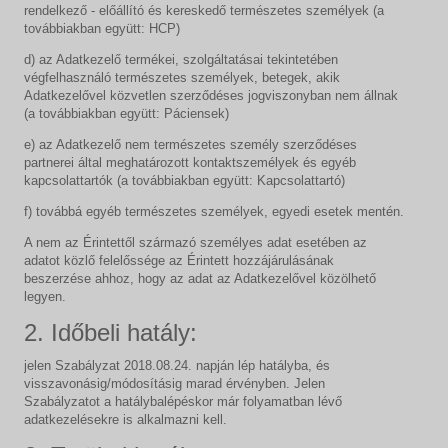
rendelkező - előállító és kereskedő természetes személyek (a
továbbiakban együtt: HCP)
d) az Adatkezelő termékei, szolgáltatásai tekintetében
végfelhasználó természetes személyek, betegek, akik
Adatkezelővel közvetlen szerződéses jogviszonyban nem állnak
(a továbbiakban együtt: Páciensek)
e) az Adatkezelő nem természetes személy szerződéses
partnerei által meghatározott kontaktszemélyek és egyéb
kapcsolattartók (a továbbiakban együtt: Kapcsolattartó)
f) továbbá egyéb természetes személyek, egyedi esetek mentén.
A nem az Érintettől származó személyes adat esetében az
adatot közlő felelőssége az Érintett hozzájárulásának
beszerzése ahhoz, hogy az adat az Adatkezelővel közölhető
legyen.
2. Időbeli hatály:
jelen Szabályzat 2018.08.24. napján lép hatályba, és
visszavonásig/módosításig marad érvényben. Jelen
Szabályzatot a hatálybalépéskor már folyamatban lévő
adatkezelésekre is alkalmazni kell.