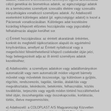
célzó genetikai és biometrikus adatok, az egészségügyi adatok
és a természetes személyek szexuális életére vagy szexuális
irányultságára vonatkozó személyes adatok. Az Adatkezelő
esetenként különleges adatot (pl. egészségügyi adatot) is kezel a
Páciensek vonatkozásában. Különleges adat kezelésére
kizárólag kifejezett előzetes hozzájárulás vagy jogszabályi
felhatalmazás alapján kerülhet sor.
c) Érintett hozzájárulása: az érintett akaratának önkéntes,
konkrét és megfelelő tájékoztatáson alapuló és egyértelmű
kinyilvánítása, amellyel az Érintett nyilatkozat vagy a
megerősítést félreérthetetlenül kifejező cselekedet útján jelzi,
hogy beleegyezését adja az őt érintő személyes adatok
kezeléséhez;
d) Adatkezelés: a személyes adatokon vagy adatállományokon
automatizált vagy nem automatizált módon végzett bármely
művelet vagy műveletek összessége, így különösen a gyűjtés,
rögzítés, rendszerezés, tagolás, tárolás, átalakítás vagy
megváltoztatás, lekérdezés, betekintés, felhasználás, közlés
továbbítás, terjesztés vagy egyéb módon történő hozzáférhetővé
tétel útján, összehangolás vagy összekapcsolás, korlátozás,
törlés, illetve megsemmisítés;
e) Adatkezelő: a COLOPLAST A/S Magyarországi Közvetlen