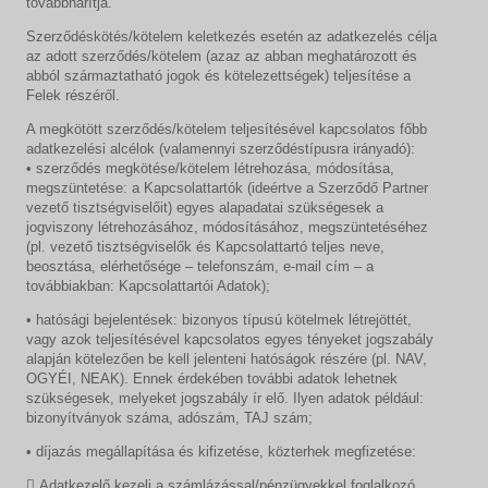
továbbhárítja.
Szerződéskötés/kötelem keletkezés esetén az adatkezelés célja
az adott szerződés/kötelem (azaz az abban meghatározott és
abból származtatható jogok és kötelezettségek) teljesítése a
Felek részéről.
A megkötött szerződés/kötelem teljesítésével kapcsolatos főbb
adatkezelési alcélok (valamennyi szerződéstípusra irányadó):
• szerződés megkötése/kötelem létrehozása, módosítása,
megszüntetése: a Kapcsolattartók (ideértve a Szerződő Partner
vezető tisztségviselőit) egyes alapadatai szükségesek a
jogviszony létrehozásához, módosításához, megszüntetéséhez
(pl. vezető tisztségviselők és Kapcsolattartó teljes neve,
beosztása, elérhetősége – telefonszám, e-mail cím – a
továbbiakban: Kapcsolattartói Adatok);
• hatósági bejelentések: bizonyos típusú kötelmek létrejöttét,
vagy azok teljesítésével kapcsolatos egyes tényeket jogszabály
alapján kötelezően be kell jelenteni hatóságok részére (pl. NAV,
OGYÉI, NEAK). Ennek érdekében további adatok lehetnek
szükségesek, melyeket jogszabály ír elő. Ilyen adatok például:
bizonyítványok száma, adószám, TAJ szám;
• díjazás megállapítása és kifizetése, közterhek megfizetése:
 Adatkezelő kezeli a számlázással/pénzügyekkel foglalkozó