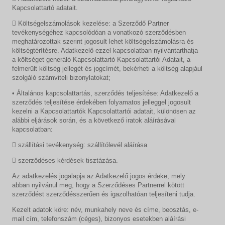
Kapcsolattartó adatait.
 Költségelszámolások kezelése: a Szerződő Partner
tevékenységéhez kapcsolódóan a vonatkozó szerződésben
meghatározottak szerint jogosult lehet költségelszámolásra és
költségtérítésre. Adatkezelő ezzel kapcsolatban nyilvántarthatja
a költséget generáló Kapcsolattartó Kapcsolattartói Adatait, a
felmerült költség jellegét és jogcímét, bekérheti a költség alapjául
szolgáló számviteli bizonylatokat;
• Általános kapcsolattartás, szerződés teljesítése: Adatkezelő a
szerződés teljesítése érdekében folyamatos jelleggel jogosult
kezelni a Kapcsolattartók Kapcsolattartói adatait, különösen az
alábbi eljárások során, és a következő iratok aláírásával
kapcsolatban:
 szállítási tevékenység: szállítólevél aláírása
 szerződéses kérdések tisztázása.
Az adatkezelés jogalapja az Adatkezelő jogos érdeke, mely
abban nyilvánul meg, hogy a Szerződéses Partnerrel kötött
szerződést szerződésszerűen és igazolhatóan teljesíteni tudja.
Kezelt adatok köre: név, munkahely neve és címe, beosztás, e-
mail cím, telefonszám (céges), bizonyos esetekben aláírási