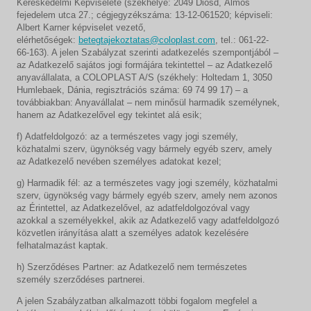
Kereskedelmi Képviselete (székhelye: 2049 Diósd, Álmos
fejedelem utca 27.; cégjegyzékszáma: 13-12-061520; képviseli:
Albert Karner képviselet vezető,
elérhetőségek:
betegtajekoztatas@coloplast.com
, tel.: 061-22-
66-163). A jelen Szabályzat szerinti adatkezelés szempontjából –
az Adatkezelő sajátos jogi formájára tekintettel – az Adatkezelő
anyavállalata, a COLOPLAST A/S (székhely: Holtedam 1, 3050
Humlebaek, Dánia, regisztrációs száma: 69 74 99 17) – a
továbbiakban: Anyavállalat – nem minősül harmadik személynek,
hanem az Adatkezelővel egy tekintet alá esik;
f) Adatfeldolgozó: az a természetes vagy jogi személy,
közhatalmi szerv, ügynökség vagy bármely egyéb szerv, amely
az Adatkezelő nevében személyes adatokat kezel;
g) Harmadik fél: az a természetes vagy jogi személy, közhatalmi
szerv, ügynökség vagy bármely egyéb szerv, amely nem azonos
az Érintettel, az Adatkezelővel, az adatfeldolgozóval vagy
azokkal a személyekkel, akik az Adatkezelő vagy adatfeldolgozó
közvetlen irányítása alatt a személyes adatok kezelésére
felhatalmazást kaptak.
h) Szerződéses Partner: az Adatkezelő nem természetes
személy szerződéses partnerei.
A jelen Szabályzatban alkalmazott többi fogalom megfelel a