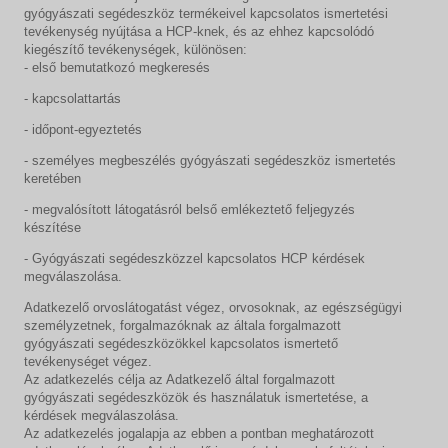
gyógyászati segédeszköz termékeivel kapcsolatos ismertetési
tevékenység nyújtása a HCP-knek, és az ehhez kapcsolódó
kiegészítő tevékenységek, különösen:
- első bemutatkozó megkeresés
- kapcsolattartás
- időpont-egyeztetés
- személyes megbeszélés gyógyászati segédeszköz ismertetés
keretében
- megvalósított látogatásról belső emlékeztető feljegyzés
készítése
- Gyógyászati segédeszközzel kapcsolatos HCP kérdések
megválaszolása.
Adatkezelő orvoslátogatást végez, orvosoknak, az egészségügyi
személyzetnek, forgalmazóknak az általa forgalmazott
gyógyászati segédeszközökkel kapcsolatos ismertető
tevékenységet végez.
Az adatkezelés célja az Adatkezelő által forgalmazott
gyógyászati segédeszközök és használatuk ismertetése, a
kérdések megválaszolása.
Az adatkezelés jogalapja az ebben a pontban meghatározott