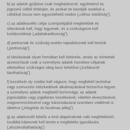
b) az adatok gyűjtése csak meghatározott, egyértelmű és
jogszerű célból történjen, és azokat ne kezeljék ezekkel a
célokkal össze nem egyeztethető módon („célhoz kötöttség”);
c) az adatkezelés céljai szempontjából megfelelőek és
relevánsak kell, hogy legyenek, és a szükségesre kell
korlátozódniuk („adattakarékosság”);
d) pontosnak és szükség esetén naprakésznek kell lenniük
(„pontosság”);
e) tárolásának olyan formában kell történnie, amely az érintettek
azonosítását csak a személyes adatok kezelése céljainak
eléréséhez szükséges ideig teszi lehetővé („korlátozott
tárolhatóság”);
f) kezelését oly módon kell végezni, hogy megfelelő technikai
vagy szervezési intézkedések alkalmazásával biztosítva legyen
a személyes adatok megfelelő biztonsága, az adatok
jogosulatlan vagy jogellenes kezelésével, véletlen elvesztésével,
megsemmisítésével vagy károsodásával szembeni védelmet is
ideértve („integritás és bizalmas jelleg”).
g) az adatkezelő felelős a fenti alapelveknek való megfelelésért,
továbbá képesnek kell lennie e megfelelés igazolására
(„elszámoltathatóság”).