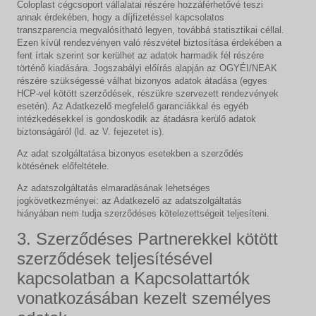
Coloplast cégcsoport vállalatai részére hozzáférhetővé teszi
annak érdekében, hogy a díjfizetéssel kapcsolatos
transzparencia megvalósítható legyen, továbbá statisztikai céllal.
Ezen kívül rendezvényen való részvétel biztosítása érdekében a
fent írtak szerint sor kerülhet az adatok harmadik fél részére
történő kiadására. Jogszabályi előírás alapján az OGYÉI/NEAK
részére szükségessé válhat bizonyos adatok átadása (egyes
HCP-vel kötött szerződések, részükre szervezett rendezvények
esetén). Az Adatkezelő megfelelő garanciákkal és egyéb
intézkedésekkel is gondoskodik az átadásra kerülő adatok
biztonságáról (ld. az V. fejezetet is).
Az adat szolgáltatása bizonyos esetekben a szerződés
kötésének előfeltétele.
Az adatszolgáltatás elmaradásának lehetséges
jogkövetkezményei: az Adatkezelő az adatszolgáltatás
hiányában nem tudja szerződéses kötelezettségeit teljesíteni.
3. Szerződéses Partnerekkel kötött
szerződések teljesítésével
kapcsolatban a Kapcsolattartók
vonatkozásában kezelt személyes