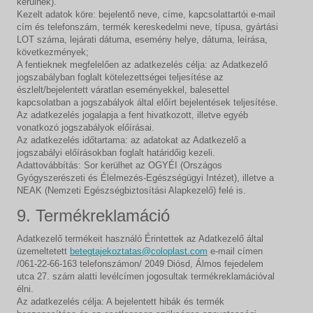
kerülnek).
Kezelt adatok köre: bejelentő neve, címe, kapcsolattartói e-mail
cím és telefonszám, termék kereskedelmi neve, típusa, gyártási
LOT száma, lejárati dátuma, esemény helye, dátuma, leírása,
következmények;
A fentieknek megfelelően az adatkezelés célja: az Adatkezelő
jogszabályban foglalt kötelezettségei teljesítése az
észlelt/bejelentett váratlan eseményekkel, balesettel
kapcsolatban a jogszabályok által előírt bejelentések teljesítése.
Az adatkezelés jogalapja a fent hivatkozott, illetve egyéb
vonatkozó jogszabályok előírásai.
Az adatkezelés időtartama: az adatokat az Adatkezelő a
jogszabályi előírásokban foglalt határidőig kezeli.
Adattovábbítás: Sor kerülhet az OGYÉI (Országos
Gyógyszerészeti és Élelmezés-Egészségügyi Intézet), illetve a
NEAK (Nemzeti Egészségbiztosítási Alapkezelő) felé is.
9. Termékreklamáció
Adatkezelő termékeit használó Érintettek az Adatkezelő által
üzemeltetett
betegtajekoztatas@coloplast.com
e-mail címen
/061-22-66-163 telefonszámon/ 2049 Diósd, Álmos fejedelem
utca 27. szám alatti levélcímen jogosultak termékreklamációval
élni.
Az adatkezelés célja: A bejelentett hibák és termék