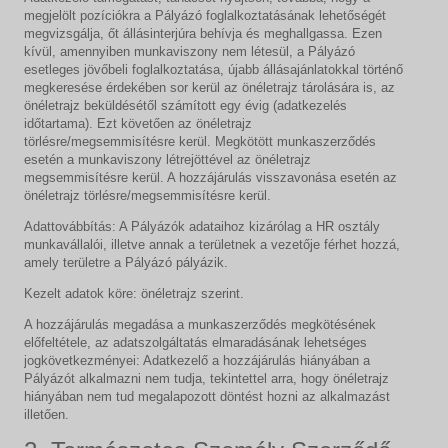
megjelölt pozíciókra a Pályázó foglalkoztatásának lehetőségét
megvizsgálja, őt állásinterjúra behívja és meghallgassa. Ezen
kívül, amennyiben munkaviszony nem létesül, a Pályázó
esetleges jövőbeli foglalkoztatása, újabb állásajánlatokkal történő
megkeresése érdekében sor kerül az önéletrajz tárolására is, az
önéletrajz beküldésétől számított egy évig (adatkezelés
időtartama). Ezt követően az önéletrajz
törlésre/megsemmisítésre kerül. Megkötött munkaszerződés
esetén a munkaviszony létrejöttével az önéletrajz
megsemmisítésre kerül. A hozzájárulás visszavonása esetén az
önéletrajz törlésre/megsemmisítésre kerül.
Adattovábbítás: A Pályázók adataihoz kizárólag a HR osztály
munkavállalói, illetve annak a területnek a vezetője férhet hozzá,
amely területre a Pályázó pályázik.
Kezelt adatok köre: önéletrajz szerint.
A hozzájárulás megadása a munkaszerződés megkötésének
előfeltétele, az adatszolgáltatás elmaradásának lehetséges
jogkövetkezményei: Adatkezelő a hozzájárulás hiányában a
Pályázót alkalmazni nem tudja, tekintettel arra, hogy önéletrajz
hiányában nem tud megalapozott döntést hozni az alkalmazást
illetően.