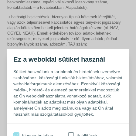
bankszámlaszáma, egyéni vállalkozói igazolvány száma,
kontaktadatok – a továbbiakban: Alapadatok);
• hatósági bejelentések: bizonyos típusú kötelmek létrejöttét,
vagy azok teljesítésével kapcsolatos egyes tényeket jogszabály
alapján kötelezően be kell jelenteni hatóságok részére (pl. NAV,
OGYÉI, NEAK). Ennek érdekében további adatok lehetnek
szükségesek, melyeket jogszabály ír elő. Ilyen adatok például:
bizonyítványok száma, adószám, TAJ szám;
• díjazás megállapítása és kifizetése, közterhek megfizetése,
Ez a weboldal sütiket használ
közzététel:
 Adatkezelő kezeli az vele szerződést kötött Természetes
Sütiket használunk a tartalmak és hirdetések személyre
Személy Szerződő Félnek a szerződéses díj megállapítása,
szabásához, közösségi funkciók biztosításához, valamint
megfizetése és a kapcsolódó közterhek megfizetése érdekében
weboldalforgalmunk elemzéséhez. Ezenkívül közösségi
szükséges adatait. Ide tartozik különösen: díjazás összege,
média-, hirdető- és elemező partnereinkkel megosztjuk
közterhek összege, teljesítési igazolás, a Természetes Személy
az Ön weboldalhasználatra vonatkozó adatait, akik
Szerződő Fél bankszámlaszáma, adószáma.
kombinálhatják az adatokat más olyan adatokkal,
 Bizonyos adókedvezmények (pl. adóelőleg) igénybevételéhez
amelyeket Ön adott meg számukra vagy az Ön által
az Adatkezelő köteles további adatokat is bekérni és kezelni,
használt más szolgáltatásokból gyűjtöttek.
szintén jogszabályi felhatalmazás alapján. Ilyen például az
adóelőleg-nyilatkozatban a NAV által meghatározott adatok köre;
 Költségelszámolások kezelése: a Természetes Személy
Elengedhetetlen
Beállítások