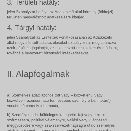
3. Területi hatály:
jelen Szabályzat hatálya az Adatkezelő által bármely (földrajzi)
területen megvalósított adatkezelésre kiterjed.
4. Tárgyi hatály:
jelen Szabályzat az Érintettek vonatkozásában az Adatkezelő
által megvalósított adatkezeléseket szabályozza, meghatározva
azok célját és jogalapját, az alkalmazott eszközöket és módokat,
továbbá a bevezetett biztonsági intézkedéseket.
II. Alapfogalmak
a) Személyes adat: azonosított vagy – közvetlenül vagy
közvetve – azonosítható természetes személyre („érintettre”)
vonatkozó bármely információ;
b) Személyes adat különleges kategóriái: faji vagy etnikai
származásra, politikai véleményre, vallási vagy világnézeti
meggyőződésre vagy szakszervezeti tagságra utaló személyes
adatok, valamint a természetes személyek egyedi azonosítását