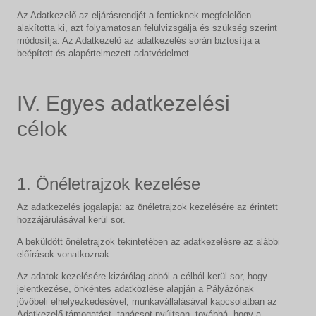
Az Adatkezelő az eljárásrendjét a fentieknek megfelelően
alakította ki, azt folyamatosan felülvizsgálja és szükség szerint
módosítja. Az Adatkezelő az adatkezelés során biztosítja a
beépített és alapértelmezett adatvédelmet.
IV. Egyes adatkezelési
célok
1. Önéletrajzok kezelése
Az adatkezelés jogalapja: az önéletrajzok kezelésére az érintett
hozzájárulásával kerül sor.
A beküldött önéletrajzok tekintetében az adatkezelésre az alábbi
előírások vonatkoznak:
Az adatok kezelésére kizárólag abból a célból kerül sor, hogy
jelentkezése, önkéntes adatközlése alapján a Pályázónak
jövőbeli elhelyezkedésével, munkavállalásával kapcsolatban az
Adatkezelő támogatást, tanácsot nyújtson, továbbá, hogy a