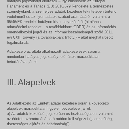
hatályos jogszabályi előírások – így különösen: az Európai
Parlament és a Tanács (EU) 2016/679 Rendelete a természetes
személyeknek a személyes adatok kezelése tekintetében történő
védelméről és az ilyen adatok szabad áramlásáról, valamint a
95/46/EK rendelet hatályon kívül helyezéséről (általános
adatvédelmi rendelet – a továbbiakban: GDPR) és az információs
önrendelkezési jogról és az információszabadságról szóló 2011.
évi CXII. törvény (a továbbiakban: Infotv.) – által meghatározott
fogalmaknak.
Adatkezelő az általa alkalmazott adatkezelések során a
mindenkor hatályos jogszabályi előírások maradéktalan
betartásával jár el.
III. Alapelvek
Az Adatkezelő az Érintett adatai kezelése során a következő
alapelvek maradéktalan figyelembevételével jár el:
a) Az adatok kezelését jogszerűen és tisztességesen, valamint
az érintett számára átlátható módon kell végezni („jogszerűség,
tisztességes eljárás és átláthatóság”);