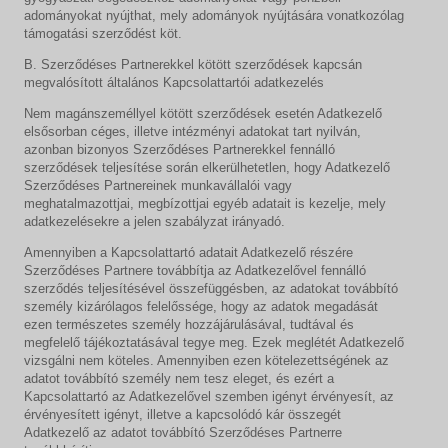
adományokat nyújthat, mely adományok nyújtására vonatkozólag
támogatási szerződést köt.
B. Szerződéses Partnerekkel kötött szerződések kapcsán
megvalósított általános Kapcsolattartói adatkezelés
Nem magánszeméllyel kötött szerződések esetén Adatkezelő
elsősorban céges, illetve intézményi adatokat tart nyilván,
azonban bizonyos Szerződéses Partnerekkel fennálló
szerződések teljesítése során elkerülhetetlen, hogy Adatkezelő
Szerződéses Partnereinek munkavállalói vagy
meghatalmazottjai, megbízottjai egyéb adatait is kezelje, mely
adatkezelésekre a jelen szabályzat irányadó.
Amennyiben a Kapcsolattartó adatait Adatkezelő részére
Szerződéses Partnere továbbítja az Adatkezelővel fennálló
szerződés teljesítésével összefüggésben, az adatokat továbbító
személy kizárólagos felelőssége, hogy az adatok megadását
ezen természetes személy hozzájárulásával, tudtával és
megfelelő tájékoztatásával tegye meg. Ezek meglétét Adatkezelő
vizsgálni nem köteles. Amennyiben ezen kötelezettségének az
adatot továbbító személy nem tesz eleget, és ezért a
Kapcsolattartó az Adatkezelővel szemben igényt érvényesít, az
érvényesített igényt, illetve a kapcsolódó kár összegét
Adatkezelő az adatot továbbító Szerződéses Partnerre