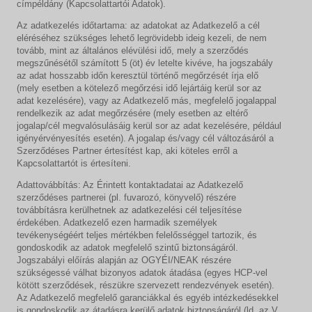
címpéldány (Kapcsolattartói Adatok).
Az adatkezelés időtartama: az adatokat az Adatkezelő a cél
eléréséhez szükséges lehető legrövidebb ideig kezeli, de nem
tovább, mint az általános elévülési idő, mely a szerződés
megszűnésétől számított 5 (öt) év letelte kivéve, ha jogszabály
az adat hosszabb időn keresztül történő megőrzését írja elő
(mely esetben a kötelező megőrzési idő lejártáig kerül sor az
adat kezelésére), vagy az Adatkezelő más, megfelelő jogalappal
rendelkezik az adat megőrzésére (mely esetben az eltérő
jogalap/cél megvalósulásáig kerül sor az adat kezelésére, például
igényérvényesítés esetén). A jogalap és/vagy cél változásáról a
Szerződéses Partner értesítést kap, aki köteles erről a
Kapcsolattartót is értesíteni.
Adattovábbítás: Az Érintett kontaktadatai az Adatkezelő
szerződéses partnerei (pl. fuvarozó, könyvelő) részére
továbbításra kerülhetnek az adatkezelési cél teljesítése
érdekében. Adatkezelő ezen harmadik személyek
tevékenységéért teljes mértékben felelősséggel tartozik, és
gondoskodik az adatok megfelelő szintű biztonságáról.
Jogszabályi előírás alapján az OGYÉI/NEAK részére
szükségessé válhat bizonyos adatok átadása (egyes HCP-vel
kötött szerződések, részükre szervezett rendezvények esetén).
Az Adatkezelő megfelelő garanciákkal és egyéb intézkedésekkel
is gondoskodik az átadásra kerülő adatok biztonságáról (ld. az V.