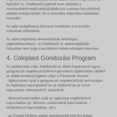
fejezetet is). Adatkezelő jogosult ezen adatokat a
munkavállalói/megbízottai/alvállalkozói számára hozzáférhető
adatbázisokban tárolni, és a szerződés teljesítése érdekében
használni.
Az adat szolgáltatása bizonyos esetekben a szerződés
kötésének előfeltétele.
Az adatszolgáltatás elmaradásának lehetséges
jogkövetkezményei: az Adatkezelő az adatszolgáltatás
hiányában nem tudja szerződéses kötelezettségeit teljesíteni.
4. Coloplast Gondozási Program
Az adatkezelés célja: Adatkezelő az általa forgalmazott egyes
gyógyászati segédeszközökkel kapcsolatos tájékoztatás céljából
az alábbi tevékenységeket végzi a Páciensek részére:
- tájékoztatást nyújt a gyógyászati segédeszközök biztonságos
és higiénikus használatáról és az ellátásról és az ezzel
kapcsolatos változásokról, újításokról;
- életmód-tanácsadást nyújt az egészség megőrzésével
kapcsolatban (pl. étkezési szokásokkal kapcsolatban,
bőrápolással kapcsolatban, stb.)
- az Érintett kérelme alapán termékmintát küld (kizárólag