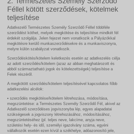
2. Természetes Személy Szerződő
Féllel kötött szerződések, kötelmek
teljesítése
Adatkezelő Természetes Személy Szerződő Féllel többféle
szerződést köthet, melyek megkötése és teljesítése mindkét fél
érdekét szolgálja. Jelen fejezet nem vonatkozik a Pályázókkal
megkötésre kerülő munkaszerződésekre és a munkaviszonyra,
melyre külön szabályzat vonatkozik.
Szerződéskötés/kötelem keletkezés esetén az adatkezelés célja
az adott szerződés/kötelem (azaz az abban meghatározott és
abból származtatható jogok és kötelezettségek) teljesítése a
Felek részéről.
A megkötött szerződés/kötelem teljesítésével kapcsolatos főbb
adatkezelési alcélok:
• szerződés megkötése/kötelem létrehozása, módosítása,
megszüntetése: a Természetes Személy Szerződő Fél, akivel az
Adatkezelő szerződéses jogviszonyba lép, egyes alapadatai
szükségesek a jogviszony létrehozásához, módosításához,
megszüntetéséhez (pl. teljes neve, lakcíme, anyja neve,
születési hely- és idő, személyi igazolvány száma, egyéni
vállalkozók esetén ezen kívül a székhelye, adóazonosító jele,