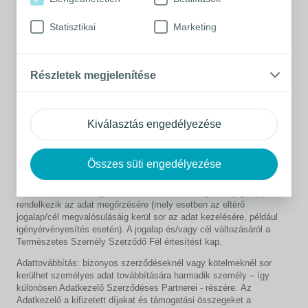
Szerződő Fél tevékenységéhez kapcsolódóan a vonatkozó
szerződésben meghatározottak szerint jogosult lehet
költségelszámolásra és költségtérítésre. Adatkezelő ezzel
Statisztikai
Marketing
kapcsolatban nyilvántartja a felmerült költség jellegét és
jogcímét, bekérheti a költség alapjául szolgáló számviteli
bizonylatokat;
Részletek megjelenítése
Az adatkezelés jogalapja a szerződés létrehozása, teljesítése és
megszüntetése.
Az adatkezelés időtartama: az adatokat az Adatkezelő a cél
Kiválasztás engedélyezése
eléréséhez szükséges lehető legrövidebb ideig kezeli, de nem
tovább, mint az általános elévülési idő, mely a szerződés
megszűnésétől számított 5 (öt) év letelte kivéve, ha jogszabály
Összes süti engedélyezése
az adat hosszabb időn keresztül történő megőrzését írja elő
(mely esetben a kötelező megőrzési idő lejártáig kerül sor az
adat kezelésére), vagy az Adatkezelő más, megfelelő jogalappal
rendelkezik az adat megőrzésére (mely esetben az eltérő
jogalap/cél megvalósulásáig kerül sor az adat kezelésére, például
igényérvényesítés esetén). A jogalap és/vagy cél változásáról a
Természetes Személy Szerződő Fél értesítést kap.
Adattovábbítás: bizonyos szerződéseknél vagy kötelmeknél sor
kerülhet személyes adat továbbítására harmadik személy – így
különösen Adatkezelő Szerződéses Partnerei - részére. Az
Adatkezelő a kifizetett díjakat és támogatási összegeket a