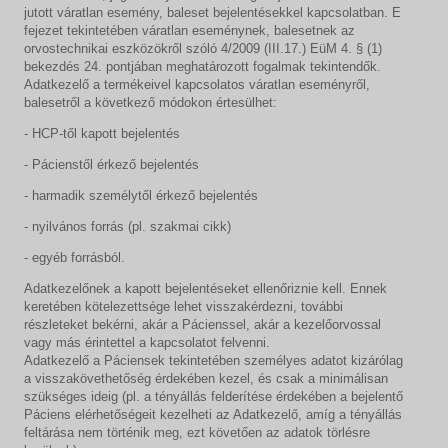
jutott váratlan esemény, baleset bejelentésekkel kapcsolatban. E
fejezet tekintetében váratlan eseménynek, balesetnek az
orvostechnikai eszközökről szóló 4/2009 (III.17.) EüM 4. § (1)
bekezdés 24. pontjában meghatározott fogalmak tekintendők.
Adatkezelő a termékeivel kapcsolatos váratlan eseményről,
balesetről a következő módokon értesülhet:
- HCP-től kapott bejelentés
- Pácienstől érkező bejelentés
- harmadik személytől érkező bejelentés
- nyilvános forrás (pl. szakmai cikk)
- egyéb forrásból.
Adatkezelőnek a kapott bejelentéseket ellenőriznie kell. Ennek
keretében kötelezettsége lehet visszakérdezni, további
részleteket bekérni, akár a Pácienssel, akár a kezelőorvossal
vagy más érintettel a kapcsolatot felvenni.
Adatkezelő a Páciensek tekintetében személyes adatot kizárólag
a visszakövethetőség érdekében kezel, és csak a minimálisan
szükséges ideig (pl. a tényállás felderítése érdekében a bejelentő
Páciens elérhetőségeit kezelheti az Adatkezelő, amíg a tényállás
feltárása nem történik meg, ezt követően az adatok törlésre