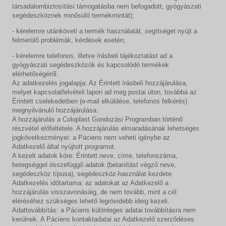
társadalombiztosítási támogatásba nem befogadott, gyógyászati
segédeszköznek minősülő termékmintát);
- kérelemre utánköveti a termék használatát, segítséget nyújt a
felmerülő problémák, kérdések esetén;
- kérelemre telefonos, illetve írásbeli tájékoztatást ad a
gyógyászati segédeszközök és kapcsolódó termékek
elérhetőségéről.
Az adatkezelés jogalapja: Az Érintett írásbeli hozzájárulása,
melyet kapcsolatfelvételi lapon ad meg postai úton, továbbá az
Érintett cselekedetben (e-mail elküldése, telefonos felkérés)
megnyilvánuló hozzájárulása.
A hozzájárulás a Coloplast Gondozási Programban történő
részvétel előfeltétele. A hozzájárulás elmaradásának lehetséges
jogkövetkezményei: a Páciens nem veheti igénybe az
Adatkezelő által nyújtott programot.
A kezelt adatok köre: Érintett neve, címe, telefonszáma,
betegséggel összefüggő adatok (betanítást végző neve,
segédeszköz típusa), segédeszköz-használat kezdete.
Adatkezelés időtartama: az adatokat az Adatkezelő a
hozzájárulás visszavonásáig, de nem tovább, mint a cél
eléréséhez szükséges lehető legrövidebb ideig kezeli.
Adattovábbítás: a Páciens különleges adatai továbbításra nem
kerülnek. A Páciens kontaktadatai az Adatkezelő szerződéses