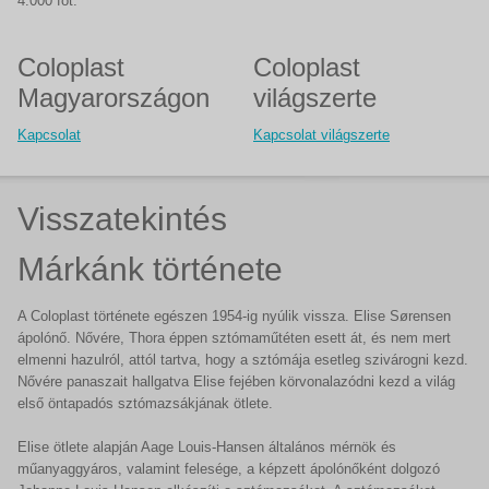
4.000 főt.
Coloplast
Coloplast
Magyarországon
világszerte
Kapcsolat
Kapcsolat világszerte
Visszatekintés
Márkánk története
A Coloplast története egészen 1954-ig nyúlik vissza. Elise Sørensen
ápolónő. Nővére, Thora éppen sztómaműtéten esett át, és nem mert
elmenni hazulról, attól tartva, hogy a sztómája esetleg szivárogni kezd.
Nővére panaszait hallgatva Elise fejében körvonalazódni kezd a világ
első öntapadós sztómazsákjának ötlete.
Elise ötlete alapján Aage Louis-Hansen általános mérnök és
műanyaggyáros, valamint felesége, a képzett ápolónőként dolgozó