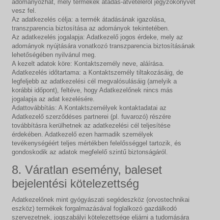
adományozhat, mely termékek átadás-átvételéről jegyzőkönyvet
vesz fel.
Az adatkezelés célja: a termék átadásának igazolása,
transzparencia biztosítása az adományok tekintetében.
Az adatkezelés jogalapja: Adatkezelő jogos érdeke, mely az
adományok nyújtására vonatkozó transzparencia biztosításának
lehetőségében nyilvánul meg.
A kezelt adatok köre: Kontaktszemély neve, aláírása.
Adatkezelés időtartama: a Kontaktszemély tiltakozásáig, de
legfeljebb az adatkezelési cél megvalósulásáig (amelyik a
korábbi időpont), feltéve, hogy Adatkezelőnek nincs más
jogalapja az adat kezelésére.
Adattovábbítás: A Kontaktszemélyek kontaktadatai az
Adatkezelő szerződéses partnerei (pl. fuvarozó) részére
továbbításra kerülhetnek az adatkezelési cél teljesítése
érdekében. Adatkezelő ezen harmadik személyek
tevékenységéért teljes mértékben felelősséggel tartozik, és
gondoskodik az adatok megfelelő szintű biztonságáról.
8. Váratlan esemény, baleset
bejelentési kötelezettség
Adatkezelőnek mint gyógyászati segédeszköz (orvostechnikai
eszköz) termékek forgalmazásával foglalkozó gazdálkodó
szervezetnek, jogszabályi kötelezettsége eljárni a tudomására