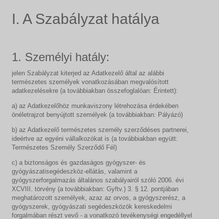
I. A Szabályzat hatálya
1. Személyi hatály:
jelen Szabályzat kiterjed az Adatkezelő által az alábbi
természetes személyek vonatkozásában megvalósított
adatkezelésekre (a továbbiakban összefoglalóan: Érintett):
a) az Adatkezelőhöz munkaviszony létrehozása érdekében
önéletrajzot benyújtott személyek (a továbbiakban: Pályázó)
b) az Adatkezelő természetes személy szerződéses partnerei,
ideértve az egyéni vállalkozókat is (a továbbiakban együtt:
Természetes Személy Szerződő Fél)
c) a biztonságos és gazdaságos gyógyszer- és
gyógyászatisegédeszköz-ellátás, valamint a
gyógyszerforgalmazás általános szabályairól szóló 2006. évi
XCVIII. törvény (a továbbiakban: Gyftv.) 3. § 12. pontjában
meghatározott személyek, azaz az orvos, a gyógyszerész, a
gyógyszerek, gyógyászati segédeszközök kereskedelmi
forgalmában részt vevő - a vonatkozó tevékenységi engedéllyel