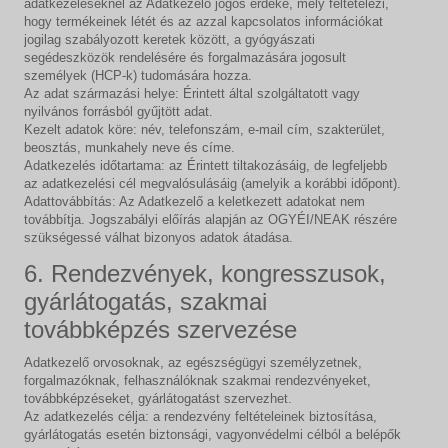
adatkezeléseknél az Adatkezelő jogos érdeke, mely feltételezi,
hogy termékeinek létét és az azzal kapcsolatos információkat
jogilag szabályozott keretek között, a gyógyászati
segédeszközök rendelésére és forgalmazására jogosult
személyek (HCP-k) tudomására hozza.
Az adat származási helye: Érintett által szolgáltatott vagy
nyilvános forrásból gyűjtött adat.
Kezelt adatok köre: név, telefonszám, e-mail cím, szakterület,
beosztás, munkahely neve és címe.
Adatkezelés időtartama: az Érintett tiltakozásáig, de legfeljebb
az adatkezelési cél megvalósulásáig (amelyik a korábbi időpont).
Adattovábbítás: Az Adatkezelő a keletkezett adatokat nem
továbbítja. Jogszabályi előírás alapján az OGYÉI/NEAK részére
szükségessé válhat bizonyos adatok átadása.
6. Rendezvények, kongresszusok,
gyárlátogatás, szakmai
továbbképzés szervezése
Adatkezelő orvosoknak, az egészségügyi személyzetnek,
forgalmazóknak, felhasználóknak szakmai rendezvényeket,
továbbképzéseket, gyárlátogatást szervezhet.
Az adatkezelés célja: a rendezvény feltételeinek biztosítása,
gyárlátogatás esetén biztonsági, vagyonvédelmi célból a belépők