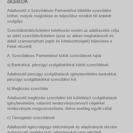
adatok
Adatkezelő a Szerződéses Partnerekkel többféle szerződést
köthet, melyek megkötése és teljesítése mindkét fél érdekét
szolgálja.
Szerződéskötés/kötelem keletkezés esetén az adatkezelés célja
az adott szerződés/kötelem (azaz az abban meghatározott és
abból származtatható jogok és kötelezettségek) teljesítése a
Felek részéről.
A. Szerződéses Partnerekkel kötött szerződések fajtái
a) Bankokkal, pénzügyi szolgáltatókkal kötött szerződések
Adatkezelő pénzügyi szolgáltatások igénybevételére bankokkal,
pénzügyi szolgáltatókkal szerződést köt.
b) Megbízási szerződés
Adatkezelő megbízási szerződést köt különböző szolgáltatások
igénybevételére, valamint rendezvényszervező cégekkel
rendezvények megszervezésére, illetve esetileg egyéb céllal.
c) Támogatási szerződések
Adatkezelő egészségügyi intézmények és alapítványok részére
gyógyászati segédeszköz adományokat vagy pénzbeli