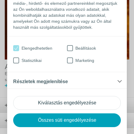
média-, hirdető- és elemező partnereinkkel megosztjuk
az Ön weboldalhasználatra vonatkozó adatait, akik
kombinálhatják az adatokat más olyan adatokkal,
amelyeket Ön adott meg számukra vagy az Ön által
használt más szolgáltatásokból gyűjtöttek.
Elengedhetetlen
Beállítások
Statisztikai
Marketing
Az én életem
Egy dán tanárnő őszinte beszámolója arról, hogyan élhet teljes életet
sztómával.
Részletek megjelenítése
Lejátszás
Kiválasztás engedélyezése
Sztóma
Összes süti engedélyezése
Hólyagproblémák