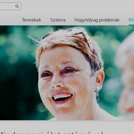
Termékek
Sztóma
Húgyhólyag problémák
Ró