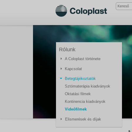
Rólunk
A Coloplast története
Kapcsolat
Betegtájékoztatók
Sztómaterápia kiadványok
Oktatási filmek
Kontinencia kiadványok
Videófilmek
Elismerések és díjak