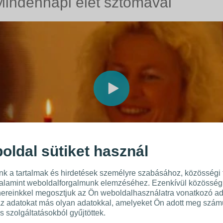
Mindennapi élet sztómával
oldal sütiket használ
nk a tartalmak és hirdetések személyre szabásához, közösségi 
valamint weboldalforgalmunk elemzéséhez. Ezenkívül közösségi 
ereinkkel megosztjuk az Ön weboldalhasználatra vonatkozó ada
Az én életem
az adatokat más olyan adatokkal, amelyeket Ön adott meg szám
s szolgáltatásokból gyűjtöttek.