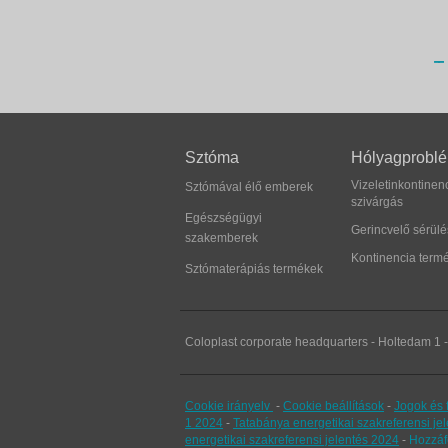
Sztóma
Hólyagprobl
Vizeletinkontinenc
Sztómával élő emberek
szivárgás
Egészségügyi
Gerincvelő sérülé
szakemberek
Kontinencia term
Sztómaterápiás termékek
Coloplast corporate headquarters - Holtedam 1
Cookie irányelv
-
Cookie beállítások
-
Jogok és f
1 2024
-
Tatabánya energetikai szakreferensi je
energetikai szakreferensi jelentés 2024
-
Hozzáf