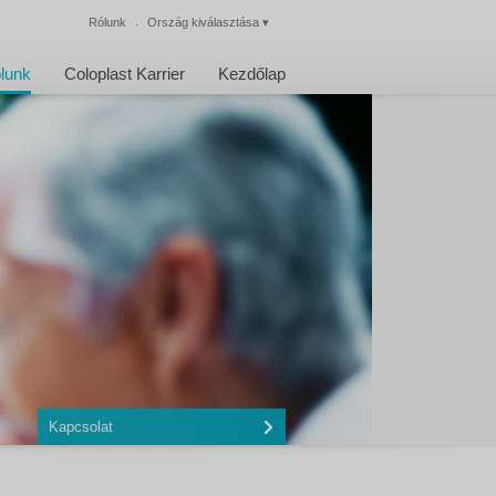
Rólunk
Ország kiválasztása
▾
Bezárás
lunk
Coloplast Karrier
Kezdőlap
Kapcsolat