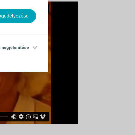
engedélyezése
 megjelenítése