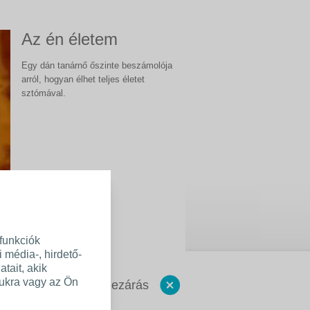
Az én életem
Egy dán tanárnő őszinte beszámolója
arról, hogyan élhet teljes életet
sztómával.
funkciók
média-, hirdető-
tait, akik
ukra vagy az Ön
Bezárás