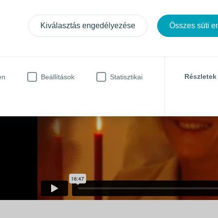
Kiválasztás engedélyezése
Összes süti 
Részletek
en
Beállítások
Statisztikai