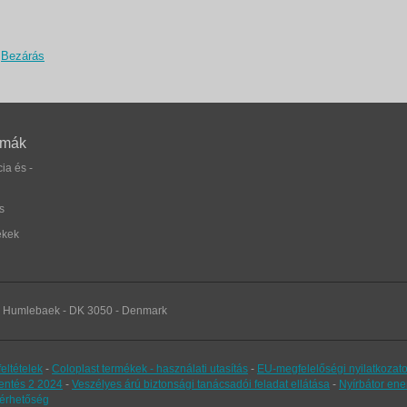
Bezárás
émák
ia és -
s
ékek
 - Humlebaek - DK 3050 - Denmark
eltételek
-
Coloplast termékek - használati utasítás
-
EU-megfelelőségi nyilatkozat
lentés 2 2024
-
Veszélyes árú biztonsági tanácsadói feladat ellátása
-
Nyírbátor ene
érhetőség