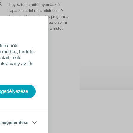
k
Egy sztómaműtét nyomasztó
tapasztalat lehet az életében. A
Coloplast Gondoskodás program a
gyakorlati tanácsok és az érzelmi
kérdések terén is segít a műtéti
felkészülésben.
funkciók
média-, hirdető-
tait, akik
ukra vagy az Ön
engedélyezése
at
 megjelenítése
phat