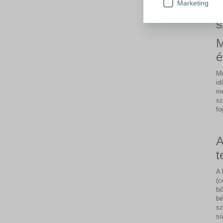
Marketing
(
s
M
é
Mi
id
me
sz
fo
A
t
A 
(c
bő
bé
sz
sú