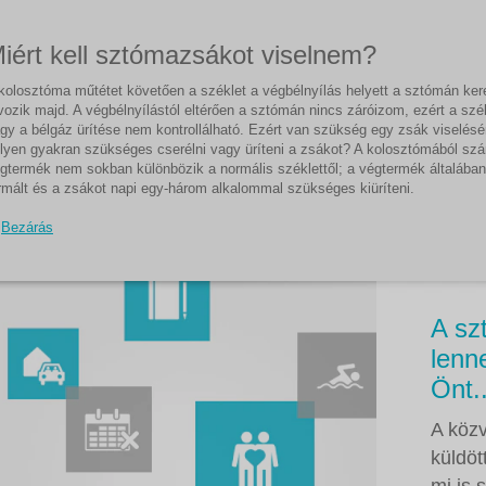
iért kell sztómazsákot viselnem?
kolosztóma műtétet követően a széklet a végbélnyílás helyett a sztómán ker
vozik majd. A végbélnyílástól eltérően a sztómán nincs záróizom, ezért a szék
gy a bélgáz ürítése nem kontrollálható. Ezért van szükség egy zsák viselésé
lyen gyakran szükséges cserélni vagy üríteni a zsákot? A kolosztómából sz
gtermék nem sokban különbözik a normális széklettől; a végtermék általában
rmált és a zsákot napi egy-három alkalommal szükséges kiüríteni.
Bezárás
A sz
lenn
Önt..
A közv
küldöt