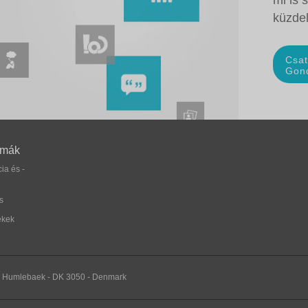
mi is 
küzde
Csat
Gon
émák
ia és -
s
ékek
 - Humlebaek - DK 3050 - Denmark