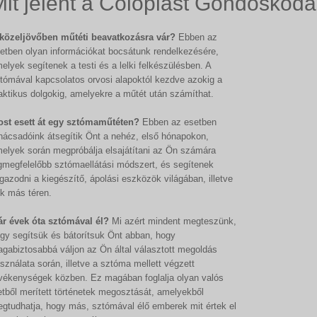
Mit jelent a Coloplast Gondoskod
közeljövőben műtéti beavatkozásra vár?
Ebben az
etben olyan információkat bocsátunk rendelkezésére,
elyek segítenek a testi és a lelki felkészülésben. A
tómával kapcsolatos orvosi alapoktól kezdve azokig a
aktikus dolgokig, amelyekre a műtét után számíthat.
st esett át egy sztómaműtéten?
Ebben az esetben
nácsadóink átsegítik Önt a nehéz, első hónapokon,
elyek során megpróbálja elsajátítani az Ön számára
gmegfelelőbb sztómaellátási módszert, és segítenek
igazodni a kiegészítő, ápolási eszközök világában, illetve
k más téren.
r évek óta sztómával él?
Mi azért mindent megteszünk,
gy segítsük és bátorítsuk Önt abban, hogy
gabiztosabbá váljon az Ön által választott megoldás
sználata során, illetve a sztóma mellett végzett
vékenységek közben. Ez magában foglalja olyan valós
etből merített történetek megosztását, amelyekből
gtudhatja, hogy más, sztómával élő emberek mit értek el