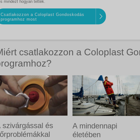
és mindezt hogyan tették.
Csatlakozzon a Coloplast Gondoskodás
programhoz most
Miért csatlakozzon a Coloplast G
programhoz?
 szivárgással és
A mindennapi
őrproblémákkal
életében