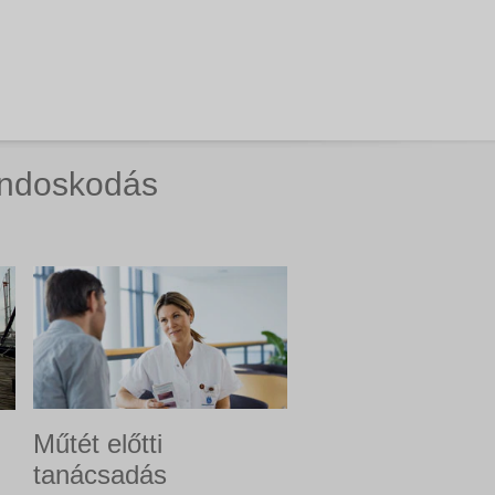
ondoskodás
Műtét előtti
tanácsadás