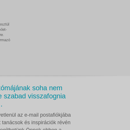
esztül
let-
re.
ármazó
tómájának soha nem
e szabad visszafognia
.
etlenül az e-mail postafiókjába
t tanácsok és inspirációk révén