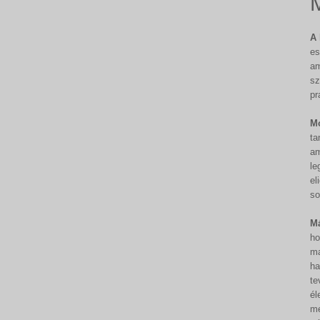
A 
es
am
sz
pr
Mo
ta
am
le
el
so
Má
ho
ma
ha
te
él
me