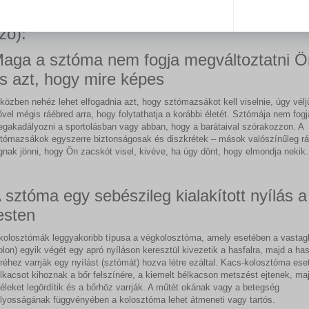
ebben az esetben kolosztóma műtétről van
zó):
aga a sztóma nem fogja megváltoztatni Ö
s azt, hogy mire képes
közben nehéz lehet elfogadnia azt, hogy sztómazsákot kell viselnie, úgy vélj
ővel mégis ráébred arra, hogy folytathatja a korábbi életét. Sztómája nem fogj
gakadályozni a sportolásban vagy abban, hogy a barátaival szórakozzon. A
tómazsákok egyszerre biztonságosak és diszkrétek – mások valószínűleg r
gnak jönni, hogy Ön zacskót visel, kivéve, ha úgy dönt, hogy elmondja nekik.
 sztóma egy sebészileg kialakított nyílás a
esten
kolosztómák leggyakoribb típusa a végkolosztóma, amely esetében a vastag
olon) egyik végét egy apró nyíláson keresztül kivezetik a hasfalra, majd a ha
réhez varrják egy nyílást (sztómát) hozva létre ezáltal. Kacs-kolosztóma ese
lkacsot kihoznak a bőr felszínére, a kiemelt bélkacson metszést ejtenek, ma
éleket legördítik és a bőrhöz varrják. A műtét okának vagy a betegség
lyosságának függvényében a kolosztóma lehet átmeneti vagy tartós.