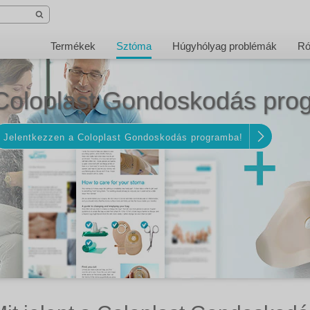
Termékek
Sztóma
Húgyhólyag problémák
Ró
Jelentkezzen a Coloplast Gondoskodás programba!