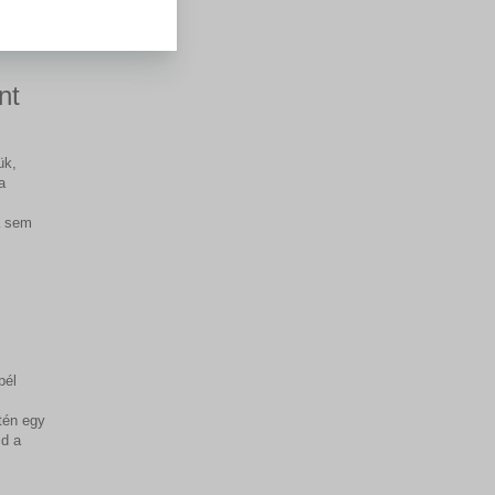
nt
ük,
a
á sem
bél
s
tén egy
jd a