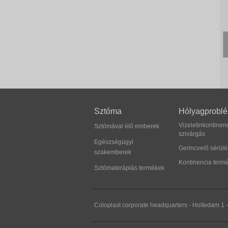
Sztóma
Hólyagprobl
Vizeletinkontinenc
Sztómával élő emberek
szivárgás
Egészségügyi
Gerincvelő sérülé
szakemberek
Kontinencia term
Sztómaterápiás termékek
Coloplast corporate headquarters - Holtedam 1