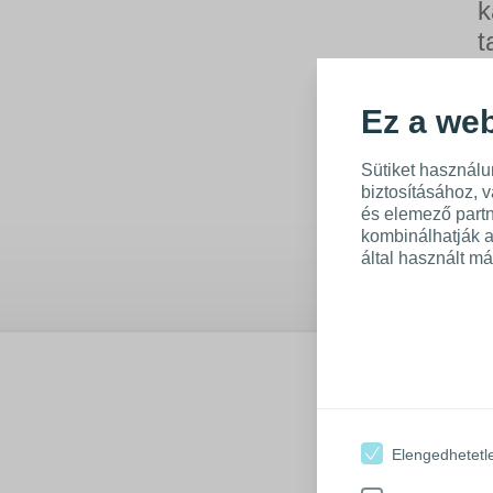
k
t
Ré
ta
Ez a web
al
és
ke
Sütiket használu
biztosításához, 
és elemező partn
kombinálhatják 
által használt má
A
s
Elengedhetetl
t