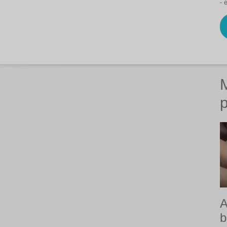
- 
A
b