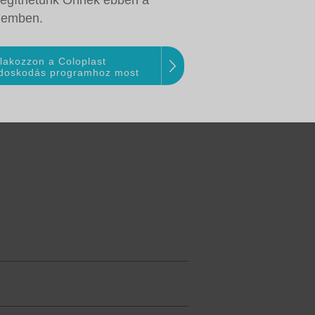
segíthetünk Önnek ebben a
lemben.
lakozzon a Coloplast
doskodás programhoz most