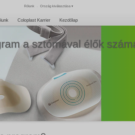
Rólunk
Ország kiválasztása
▾
Bezárás
lunk
Coloplast Karrier
Kezdőlap