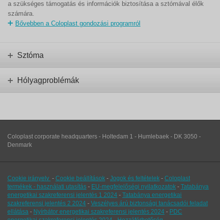
a szükséges támogatás és információk biztosítása a sztómával élők
számára.
Bővebben a Coloplast gondozási programról
Sztóma
Hólyagproblémák
Coloplast corporate headquarters - Holtedam 1 - Humlebaek - DK 3050 -
Denmark
Cookie irányelv
-
Cookie beállítások
-
Jogok és feltételek
-
Coloplast
termékek - használati utasítás
-
EU-megfelelőségi nyilatkozatok
-
Tatabánya
energetikai szakreferensi jelentés 1 2024
-
Tatabánya energetikai
szakreferensi jelentés 2 2024
-
Veszélyes árú biztonsági tanácsadói feladat
ellátása
-
Nyírbátor energetikai szakreferensi jelentés 2024
-
PDC
energetikai szakreferensi jelentés 2024
-
Hozzáférhetőség