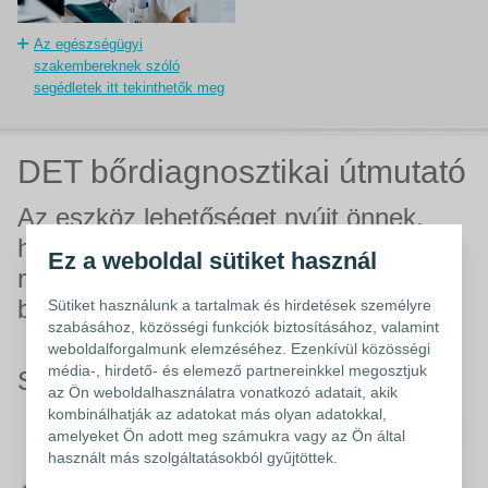
Az egészségügyi
szakembereknek szóló
segédletek itt tekinthetők meg
DET bőrdiagnosztikai útmutató
Az eszköz lehetőséget nyújt önnek,
hogy egy unikális standard szerint
Ez a weboldal sütiket használ
mérje fel a sztóma környéki
bőrelváltozásokat
Sütiket használunk a tartalmak és hirdetések személyre
szabásához, közösségi funkciók biztosításához, valamint
weboldalforgalmunk elemzéséhez. Ezenkívül közösségi
média-, hirdető- és elemező partnereinkkel megosztjuk
Sztómaápolók számára készült
az Ön weboldalhasználatra vonatkozó adatait, akik
kombinálhatják az adatokat más olyan adatokkal,
amelyeket Ön adott meg számukra vagy az Ön által
használt más szolgáltatásokból gyűjtöttek.